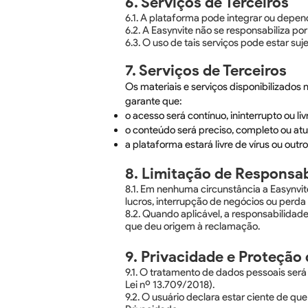
6. Serviços de Terceiros
6.1. A plataforma pode integrar ou depe
6.2. A Easynvite não se responsabiliza po
6.3. O uso de tais serviços pode estar suj
7. Serviços de Terceiros
Os materiais e serviços disponibilizados
garante que:
o acesso será contínuo, ininterrupto ou liv
o conteúdo será preciso, completo ou atu
a plataforma estará livre de vírus ou outr
8. Limitação de Responsab
8.1. Em nenhuma circunstância a Easynvite
lucros, interrupção de negócios ou perda
8.2. Quando aplicável, a responsabilidade
que deu origem à reclamação.
9. Privacidade e Proteção
9.1. O tratamento de dados pessoais será
Lei nº 13.709/2018).
9.2. O usuário declara estar ciente de q