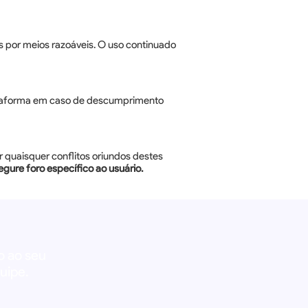
s por meios razoáveis. O uso continuado
plataforma em caso de descumprimento
r quaisquer conflitos oriundos destes
egure foro específico ao usuário.
o ao seu
uipe.