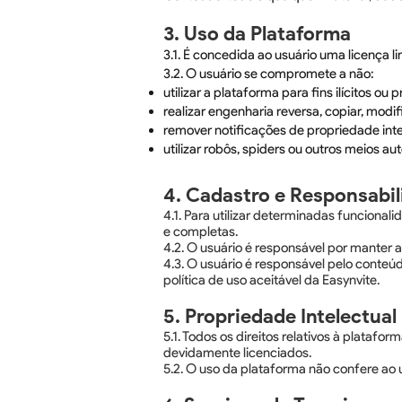
3. Uso da Plataforma
3.1. É concedida ao usuário uma licença l
3.2. O usuário se compromete a não:
utilizar a plataforma para fins ilícitos ou
realizar engenharia reversa, copiar, modi
remover notificações de propriedade inte
utilizar robôs, spiders ou outros meios 
4. Cadastro e Responsabil
4.1. Para utilizar determinadas funcional
e completas.
4.2. O usuário é responsável por manter a
4.3. O usuário é responsável pelo conteúd
política de uso aceitável da Easynvite.
5. Propriedade Intelectual
5.1. Todos os direitos relativos à platafo
devidamente licenciados.
5.2. O uso da plataforma não confere ao u