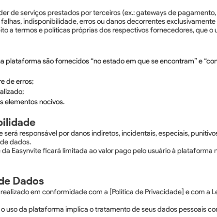
nder de serviços prestados por terceiros (ex.: gateways de pagament
r falhas, indisponibilidade, erros ou danos decorrentes exclusivamente
eito a termos e políticas próprias dos respectivos fornecedores, que o 
 na plataforma são fornecidos “no estado em que se encontram” e “con
re de erros;
alizado;
os elementos nocivos.
ilidade
 será responsável por danos indiretos, incidentais, especiais, punitiv
 de dados.
 da Easynvite ficará limitada ao valor pago pelo usuário à plataforma
 de Dados
 realizado em conformidade com a [Política de Privacidade] e com a 
ue o uso da plataforma implica o tratamento de seus dados pessoais con