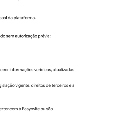
ssoal da plataforma.
eúdo sem autorização prévia;
necer informações verídicas, atualizadas
slação vigente, direitos de terceiros e a
 pertencem à Easynvite ou são