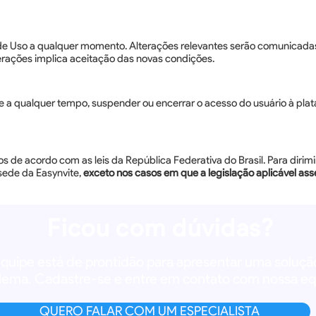
 de Uso a qualquer momento. Alterações relevantes serão comunicada
erações implica aceitação das novas condições.
rio e a qualquer tempo, suspender ou encerrar o acesso do usuário à 
s de acordo com as leis da República Federativa do Brasil. Para dirimi
 sede da Easynvite,
exceto nos casos em que a legislação aplicável ass
Ficou com dúvidas?
quipe está de prontidão para apresentar uma soluçã
lema. Cadastre-se e entre em contato com nossa eq
QUERO FALAR COM UM ESPECIALISTA